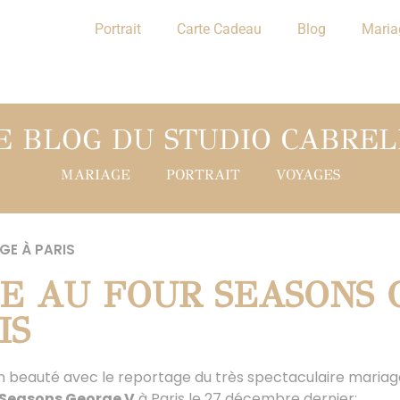
Portrait
Carte Cadeau
Blog
Maria
E BLOG DU STUDIO CABREL
MARIAGE
PORTRAIT
VOYAGES
GE À PARIS
E AU FOUR SEASONS 
IS
 en beauté avec le reportage du très spectaculaire maria
 Seasons George V
à Paris le 27 décembre dernier: