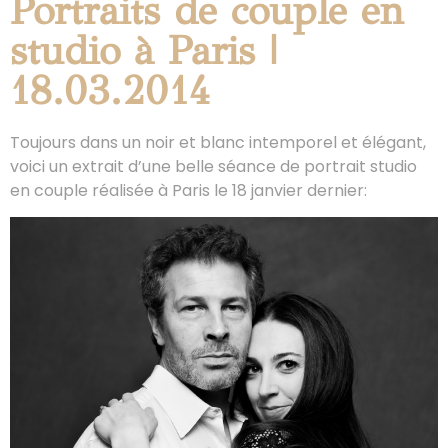
Portraits de couple en
studio à Paris |
18.03.2014
Toujours dans un noir et blanc intemporel et élégant,
voici un extrait d’une belle séance de portrait studio
en couple réalisée à Paris le 18 janvier dernier: