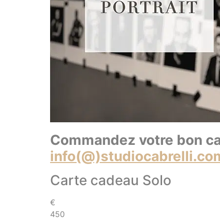
Commandez votre bon cad
info(@)studiocabrelli.co
Carte cadeau Solo
€
450