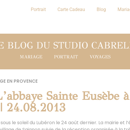
Portrait
Carte Cadeau
Blog
Maria
E BLOG DU STUDIO CABREL
MARIAGE
PORTRAIT
VOYAGES
GE EN PROVENCE
 L’abbaye Sainte Eusèbe à
| 24.08.2013
us le soleil du Lubéron le 24 août dernier. La mairie et l’
 village de Saignon suivie de la réception organisée à la tr