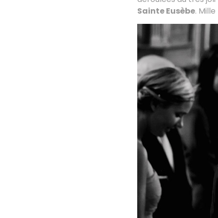
Sainte Eusèbe
. Mill