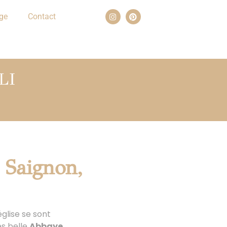
ge
Contact
LI
 Saignon,
église se sont
ès belle
Abbaye