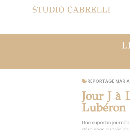
STUDIO CABRELLI
L
REPORTAGE MARIA
Jour J à
Lubéron 
Une superbe journée so
déroulées au très joli