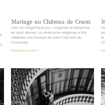
Mariage au Château de Craon
M
Voici un magnifique jour J organisé en Mayenne
Vo
en août dernier. La cérémonie religieuse a été
br
ur
célébrée à la Paroisse de Saint Clément du
le
Craonnais,
Ch
en
Découvrir la suite >>
Dé