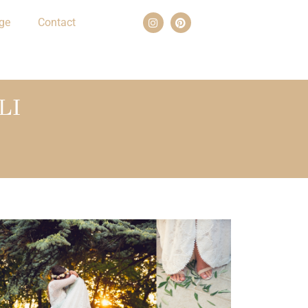
ge
Contact
LI