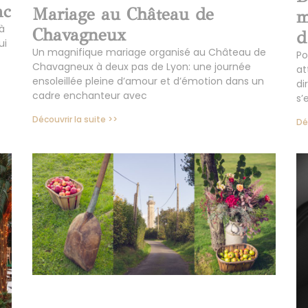
ac
Mariage au Château de
m
à
Chavagneux
d
ui
Un magnifique mariage organisé au Château de
Po
Chavagneux à deux pas de Lyon: une journée
at
ensoleillée pleine d’amour et d’émotion dans un
di
cadre enchanteur avec
s’
Découvrir la suite >>
Dé