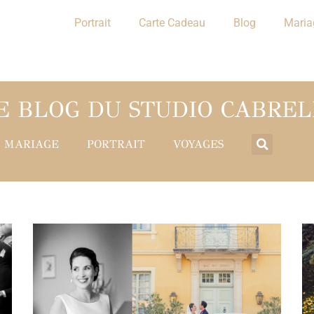
Portrait
Carte Cadeau
Blog
Maria
E BLOG DU STUDIO CABREL
MARIAGE
PORTRAIT
VOYAGES