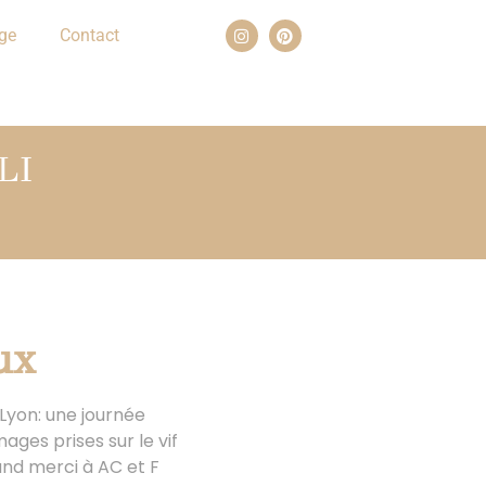
ge
Contact
LI
ux
Lyon: une journée
ges prises sur le vif
and merci à AC et F