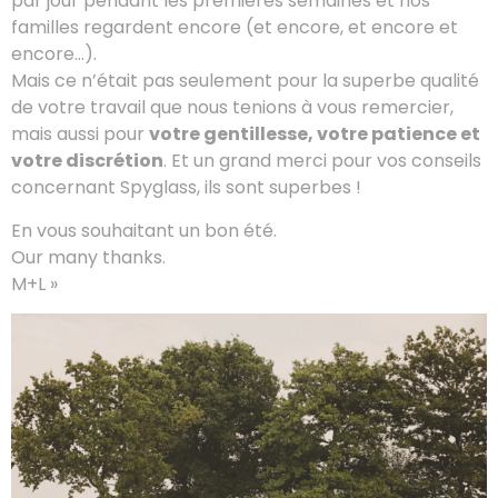
par jour pendant les premières semaines et nos
familles regardent encore (et encore, et encore et
encore…).
Mais ce n’était pas seulement pour la superbe qualité
de votre travail que nous tenions à vous remercier,
mais aussi pour
votre gentillesse, votre patience et
votre discrétion
. Et un grand merci pour vos conseils
concernant Spyglass, ils sont superbes !
En vous souhaitant un bon été.
Our many thanks.
M+L »