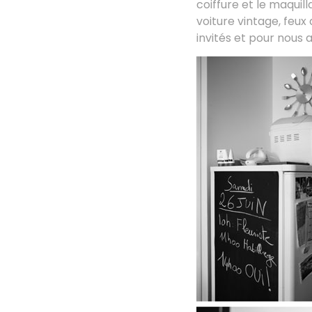
coiffure et le maqui
voiture vintage, feux
invités et pour nous 