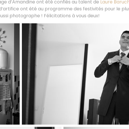
llage d’Amandine ont été confiés au talent de
Laure Baruc
 d’artifice ont été au programme des festivités pour le p
aussi photographe ! Félicitations à vous deux!