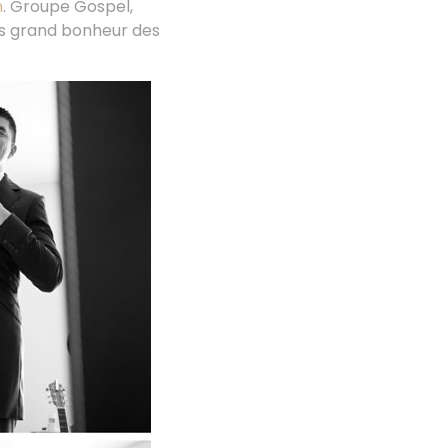
h
. Groupe Gospel,
lus grand bonheur des