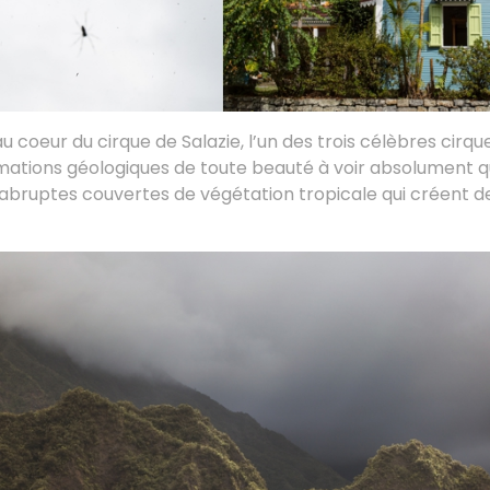
u coeur du cirque de Salazie, l’un des trois célèbres cirque
rmations géologiques de toute beauté à voir absolument q
s abruptes couvertes de végétation tropicale qui créent 