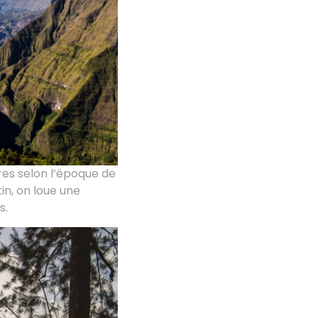
ures selon l’époque de
tin, on loue une
s.