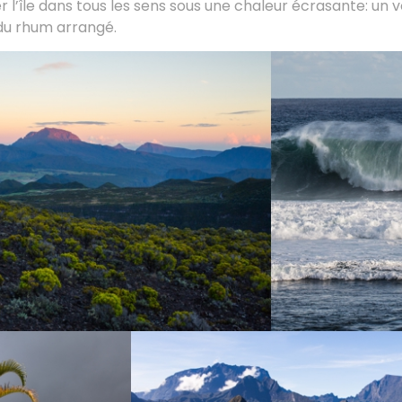
ner l’île dans tous les sens sous une chaleur écrasante: un 
du rhum arrangé.