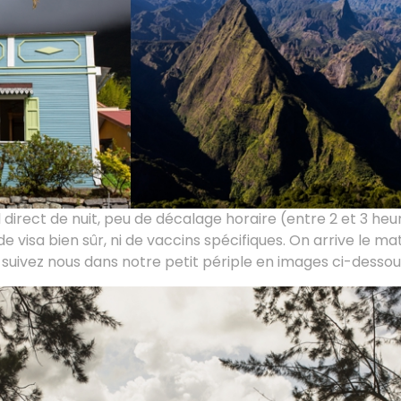
ol direct de nuit, peu de décalage horaire (entre 2 et 3 he
e visa bien sûr, ni de vaccins spécifiques. On arrive le ma
i: suivez nous dans notre petit périple en images ci-dessou