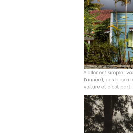
Y aller est simple : v
l’année), pas besoin d
voiture et c’est part