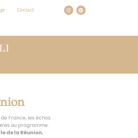
ge
Contact
LI
union
 de France, les échos
laires au programme.
île de la Réunion
,