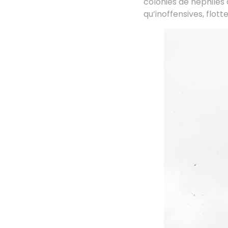
colonies de néphiles
qu’inoffensives, flott