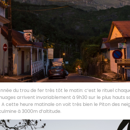
née du trou de fer très tôt le matin: c’est le rituel chaqu
nuages arrivent invariablement à 9h30 sur le plus hauts
 A cette heure matinale on voit très bien le Piton des neig
culmine à 3000m d’altitude.