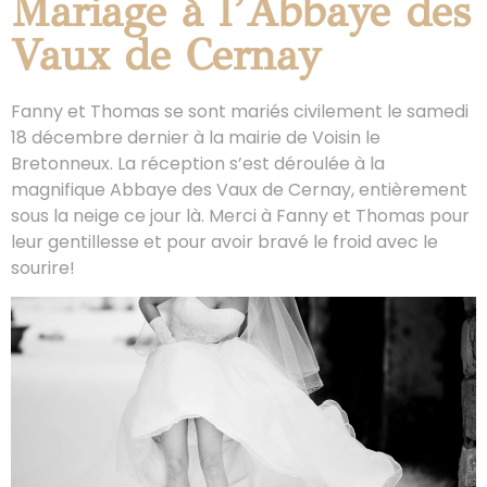
Mariage à l’Abbaye des
Vaux de Cernay
Fanny et Thomas se sont mariés civilement le samedi
18 décembre dernier à la mairie de Voisin le
Bretonneux. La réception s’est déroulée à la
magnifique Abbaye des Vaux de Cernay, entièrement
sous la neige ce jour là. Merci à Fanny et Thomas pour
leur gentillesse et pour avoir bravé le froid avec le
sourire!