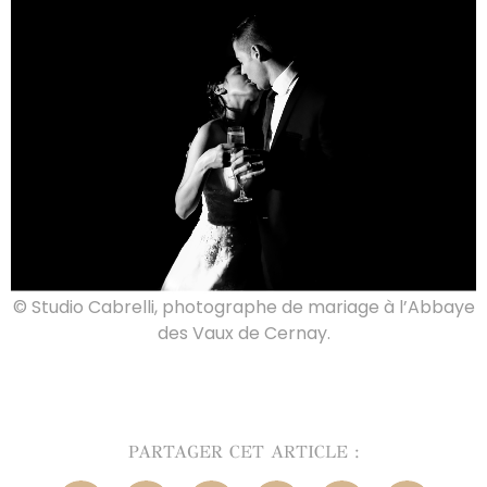
© Studio Cabrelli, photographe de mariage à l’Abbaye
des Vaux de Cernay.
PARTAGER CET ARTICLE :