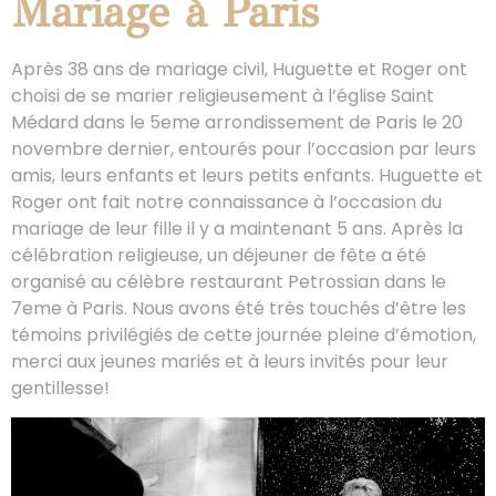
Mariage à Paris
Après 38 ans de mariage civil, Huguette et Roger ont
choisi de se marier religieusement à l’église Saint
Médard dans le 5eme arrondissement de Paris le 20
novembre dernier, entourés pour l’occasion par leurs
amis, leurs enfants et leurs petits enfants. Huguette et
Roger ont fait notre connaissance à l’occasion du
mariage de leur fille il y a maintenant 5 ans. Après la
célébration religieuse, un déjeuner de fête a été
organisé au célèbre restaurant Petrossian dans le
7eme à Paris. Nous avons été très touchés d’être les
témoins privilégiés de cette journée pleine d’émotion,
merci aux jeunes mariés et à leurs invités pour leur
gentillesse!