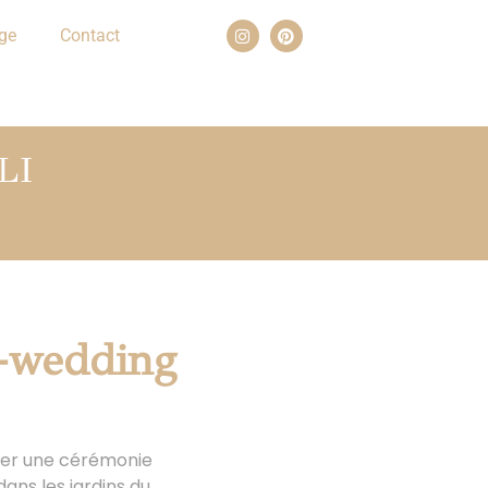
ge
Contact
LI
e-wedding
iser une cérémonie
ans les jardins du