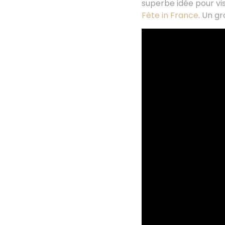
superbe idée pour vis
Fête in France
. Un g