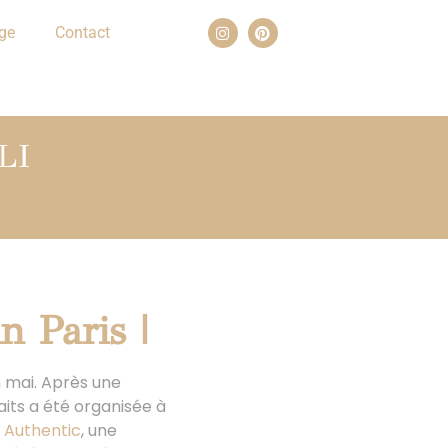
ge
Contact
LI
n Paris |
n mai. Après une
its a été organisée à
s Authentic
, une