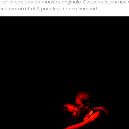
iter la capitale de manière originale. Cette belle journée
rand merci à K et S pour leur bonne humeur!