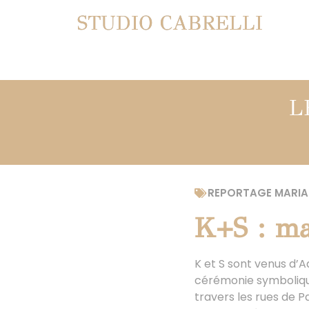
STUDIO CABRELLI
L
REPORTAGE MARIA
K+S : mar
K et S sont venus d’A
cérémonie symbolique
travers les rues de P