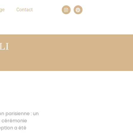
ge
Contact
LI
n parisienne : un
La cérémonie
eption a été