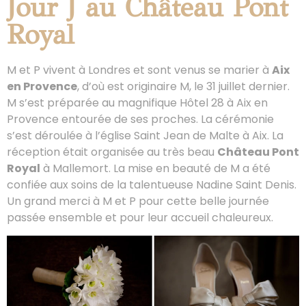
Jour J au Château Pont
Royal
M et P vivent à Londres et sont venus se marier à
Aix
en Provence
, d’où est originaire M, le 31 juillet dernier.
M s’est préparée au magnifique Hôtel 28 à Aix en
Provence entourée de ses proches. La cérémonie
s’est déroulée à l’église Saint Jean de Malte à Aix. La
réception était organisée au très beau
Château Pont
Royal
à Mallemort. La mise en beauté de M a été
confiée aux soins de la talentueuse Nadine Saint Denis.
Un grand merci à M et P pour cette belle journée
passée ensemble et pour leur accueil chaleureux.