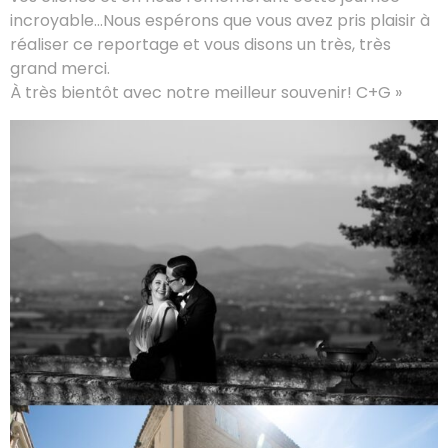
incroyable…Nous espérons que vous avez pris plaisir à
réaliser ce reportage et vous disons un très, très
grand merci.
À très bientôt avec notre meilleur souvenir! C+G »