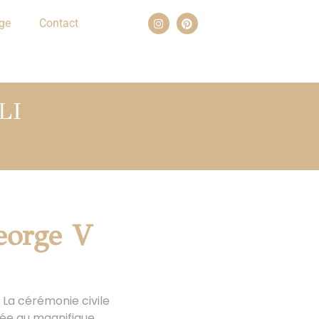
ge
Contact
LI
eorge V
 La cérémonie civile
sée au magnifique