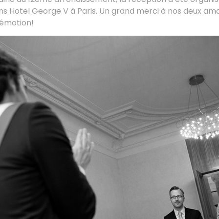
ns Hotel George V à Paris. Un grand merci à nos deux am
émotion!