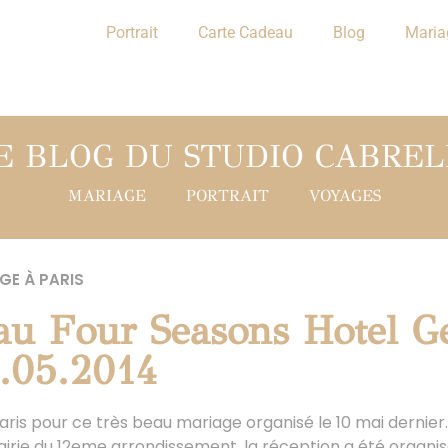
Portrait
Carte Cadeau
Blog
Maria
E BLOG DU STUDIO CABREL
MARIAGE
PORTRAIT
VOYAGES
GE À PARIS
au Four Seasons Hotel G
0.05.2014
aris pour ce très beau mariage organisé le 10 mai dernier.
mairie du 12eme arrondissement, la réception a été organi