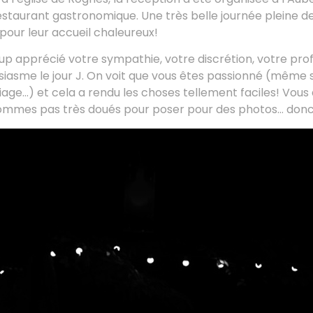
staurant gastronomique. Une très belle journée pleine de
pour leur accueil chaleureux!
p apprécié votre sympathie, votre discrétion, votre pro
siasme le jour J. On voit que vous êtes passionné (même s
ge…) et cela a rendu les choses tellement faciles! Vous
e sommes pas très doués pour poser pour des photos… donc