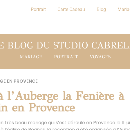
Portrait
Carte Cadeau
Blog
Maria
E BLOG DU STUDIO CABREL
MARIAGE
PORTRAIT
VOYAGES
GE EN PROVENCE
à l’Auberge la Fenière à
n en Provence
n très beau mariage qui s’est déroulé en Provence le 11 jui
à l’église de Rognes, la réception a été organisée à l’Aub