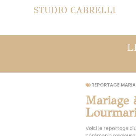
STUDIO CABRELLI
L
REPORTAGE MARIA
Mariage 
Lourmari
Voici le reportage d’u
cérémonie religieuse 