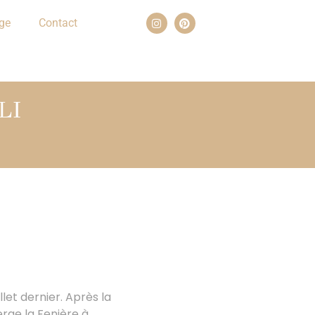
ge
Contact
LI
llet dernier. Après la
erge la Fenière à