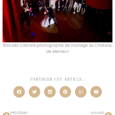
©Studio Cabrelli photographe de mariage au Château
de Méridon
PARTAGER CET ARTICLE :
PRÉCÉDENT
SUIVANT