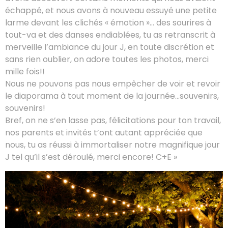
échappé, et nous avons à nouveau essuyé une petite
larme devant les clichés « émotion »… des sourires à
tout-va et des danses endiablées, tu as retranscrit à
merveille l’ambiance du jour J, en toute discrétion et
sans rien oublier, on adore toutes les photos, merci
mille fois!!
Nous ne pouvons pas nous empêcher de voir et revoir
le diaporama à tout moment de la journée…souvenirs,
souvenirs!
Bref, on ne s’en lasse pas, félicitations pour ton travail,
nos parents et invités t’ont autant appréciée que
nous, tu as réussi à immortaliser notre magnifique jour
J tel qu’il s’est déroulé, merci encore! C+E »