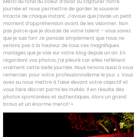
Merci du fond du coeur d’avoir su capturer notre
journée et nous permettre de garder le souvenir
intacte de chaque instant. J’avoue que j’avais un petit
moment d’appréhension avant de les visionner. Non
pas parce que je doutais de votre talent – vous savez
que je suis fan! Je pensais simplement que nous ne
serions pas à la hauteur de tous ces magnifiques
mariages que je vois sur votre blog depuis un an. En
regardant vos photos, j’ai pleuré car elles reflètent
vraiment cette belle journée. Nous tenons aussi à vous
remercier pour votre professionnalisme le jour J. Vous
avez su nous mettre à l’aise devant votre objectif et
vous faire discret parmi les invités. Il en résulte des
photos spontanées et authentiques. Alors un grand
bravo et un énorme merci!! »