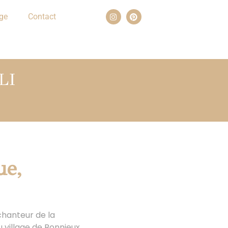
ge
Contact
LI
ue,
chanteur de la
 village de Bonnieux