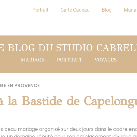
Portrait
Carte Cadeau
Blog
Maria
E BLOG DU STUDIO CABREL
MARIAGE
PORTRAIT
VOYAGES
GE EN PROVENCE
à la Bastide de Capelong
ès beau mariage organisé sur deux jours dans le cadre en
e, un domaine réputé pour son emplacement idyllique au