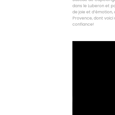
dans le Luberon et p
de joie et d’émotion
Provence, dont voici 
confiance!