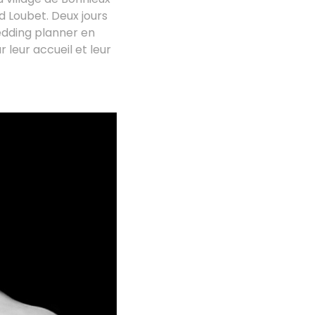
d Loubet. Deux jours
edding planner en
 leur accueil et leur