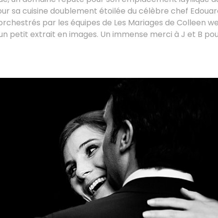
our sa cuisine doublement étoilée du célèbre chef Edouar
, orchestrés par les équipes de Les Mariages de Colleen w
un petit extrait en images. Un immense merci à J et B pour