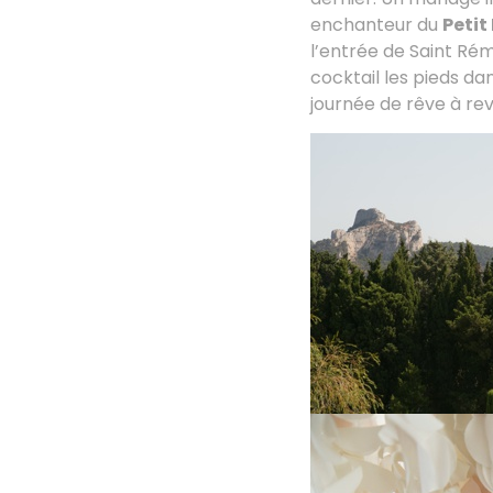
enchanteur du
Peti
l’entrée de Saint Rém
cocktail les pieds dan
journée de rêve à re