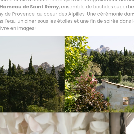
t Hameau de Saint Rémy
, ensemble de bastides superb
y de Provence, au coeur des Alpilles. Une cérémonie dans 
s l’eau, un diner sous les étoiles et une fin de soirée dans l
vivre en images!