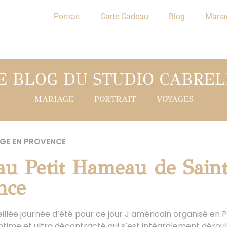
Portrait
Carte Cadeau
Blog
Maria
E BLOG DU STUDIO CABREL
MARIAGE
PORTRAIT
VOYAGES
GE EN PROVENCE
au Petit Hameau de Sain
nce
illée journée d’été pour ce jour J américain organisé en
ntime et ultra décontracté qui s’est intégralement dérou