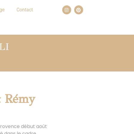
ge
Contact
LI
t Rémy
 Provence début août
lé dans le cadre