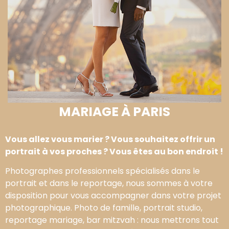
MARIAGE À PARIS
Vous allez vous marier ? Vous souhaitez offrir un
portrait à vos proches ? Vous êtes au bon endroit !
Photographes professionnels spécialisés dans le
portrait et dans le reportage, nous sommes à votre
disposition pour vous accompagner dans votre projet
photographique. Photo de famille, portrait studio,
reportage mariage, bar mitzvah : nous mettrons tout