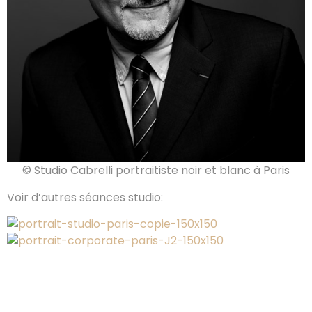
© Studio Cabrelli portraitiste noir et blanc à Paris
Voir d’autres séances studio: