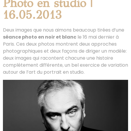
Photo en studio |
16.05.2013
Deux images que nous aimons beaucoup tirées d’une
séance photo en noir et blanc
le 16 mai dernier à
Paris. Ces deux photos montrent deux approches
photographiques et deux façons de diriger un modèle:
deux images qui racontent chacune une histoire
complétement différente, un bel exercice de variation
autour de l’art du portrait en studio.