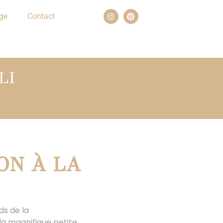
ge
Contact
LI
LON À LA
ds de la
 la magnifique petite