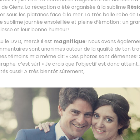
le de Giens. La réception a été organisée à la sublime
Rési
er sous les platanes face à la mer. La très belle robe de L
 sublime journée ensoleillée et pleine d’émotion : un gran
illesse et leur bonne humeur!
u le DVD, merci! Il est
magnifique
! Nous avons également
mentaires sont unanimes autour de la qualité de ton trav
es témoins m’a même dit: « Ces photos sont démentes! Si
raphe, c’est sûr! » Je crois que l’objectif est donc attei
tés aussi! A très bientôt sûrement,