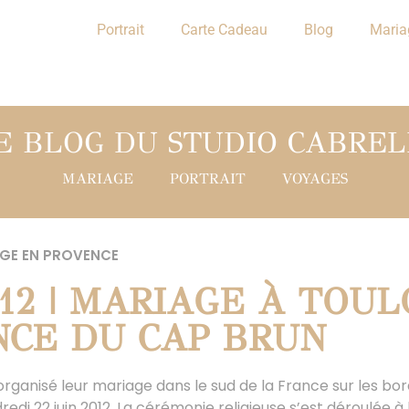
Portrait
Carte Cadeau
Blog
Maria
E BLOG DU STUDIO CABREL
MARIAGE
PORTRAIT
VOYAGES
GE EN PROVENCE
012 | MARIAGE À TOU
NCE DU CAP BRUN
t organisé leur mariage dans le sud de la France sur les bor
edi 22 juin 2012. La cérémonie religieuse s’est déroulée à