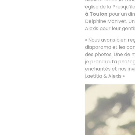
église de la Presqu’î
à Toulon
pour un din
Delphine Manivet. Une
Alexis pour leur gent
« Nous avons bien reç
diaporama et les com
des photos. Une de m
je prendrai ta photog
enchantés et nos invi
Laetitia & Alexis »