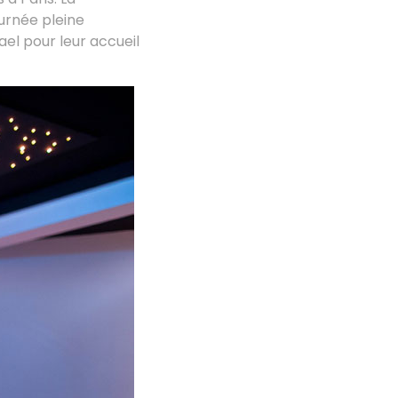
ournée pleine
ael pour leur accueil