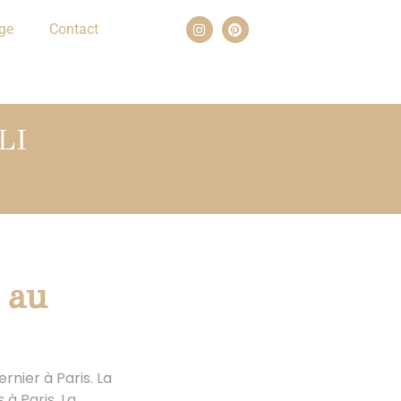
ge
Contact
LI
 au
rnier à Paris. La
à Paris. La