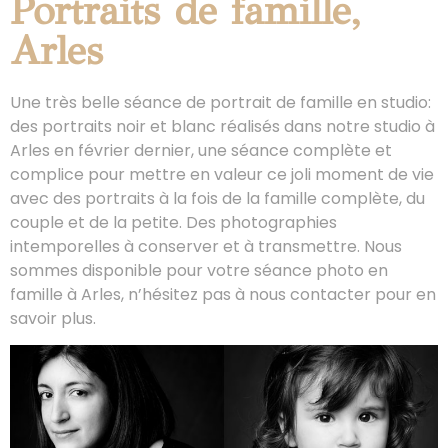
Portraits de famille,
Arles
Une très belle séance de portrait de famille en studio:
des portraits noir et blanc réalisés dans notre studio à
Arles en février dernier, une séance complète et
complice pour mettre en valeur ce joli moment de vie
avec des portraits à la fois de la famille complète, du
couple et de la petite. Des photographies
intemporelles à conserver et à transmettre. Nous
sommes disponible pour votre séance photo en
famille à Arles, n’hésitez pas à nous contacter pour en
savoir plus.