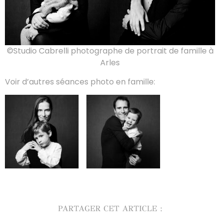
©Studio Cabrelli photographe de portrait de famille à
Arles
Voir d’autres séances photo en famille:
PARTAGER CET ARTICLE :