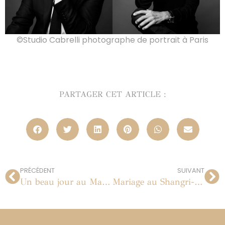
©Studio Cabrelli photographe de portrait à Paris
PARTAGER CET ARTICLE :
PRÉCÉDENT
SUIVANT
Un beau jour au Mas de Mauléon à Tarascon | Provence
Mariage au Shangri-La Hôtel | Paris