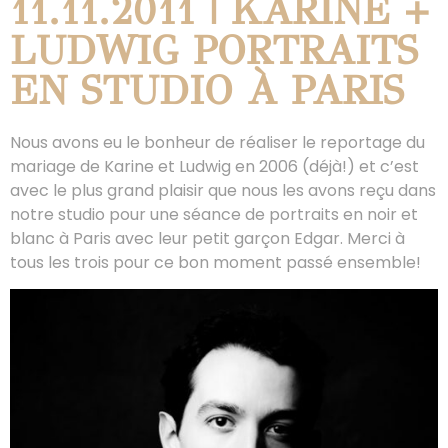
11.11.2011 | KARINE +
LUDWIG PORTRAITS
EN STUDIO À PARIS
Nous avons eu le bonheur de réaliser le reportage du
mariage de Karine et Ludwig en 2006 (déjà!) et c’est
avec le plus grand plaisir que nous les avons reçu dans
notre studio pour une séance de portraits en noir et
blanc à Paris avec leur petit garçon Edgar. Merci à
tous les trois pour ce bon moment passé ensemble!