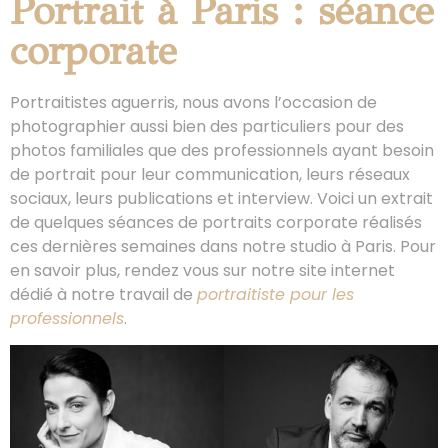
Portrait à Paris : séance
corporate
Portraitistes aguerris, nous avons l’occasion de
photographier aussi bien des particuliers pour des
photos familiales que des professionnels ayant besoin
de portrait pour leur communication, leurs réseaux
sociaux, leurs publications et interview. Voici un extrait
de quelques séances de portraits corporate réalisés
ces dernières semaines dans notre studio à Paris. Pour
en savoir plus, rendez vous sur notre site internet
dédié à notre travail de
portraitiste pour les
professionnels
.