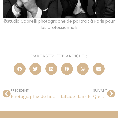
©Studio Cabrelli photographe de portrait à Paris pour
les professionnels
PARTAGER CET ARTICLE :
PRÉCÉDENT
SUIVANT
Photographie de famille, séance portrait à Paris
Ballade dans le Queyras