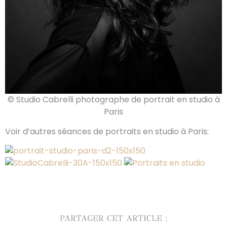
© Studio Cabrelli photographe de portrait en studio à
Paris
Voir d’autres séances de portraits en studio à Paris:
PARTAGER CET ARTICLE :