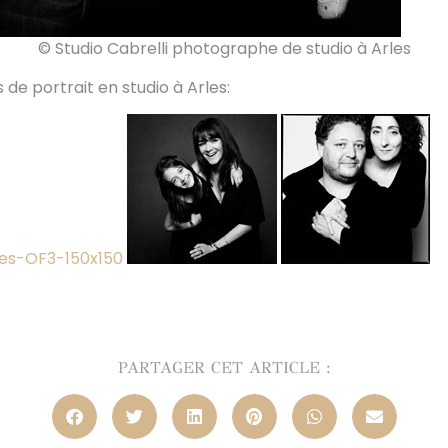
© Studio Cabrelli photographe de studio à Arles
 de portrait en studio à Arles:
PARTAGER CET ARTICLE :