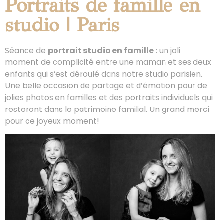
Portraits de famille en
studio | Paris
Séance de
portrait studio en famille
: un joli
moment de complicité entre une maman et ses deux
enfants qui s’est déroulé dans notre studio parisien.
Une belle occasion de partage et d’émotion pour de
jolies photos en familles et des portraits individuels qui
resteront dans le patrimoine familial. Un grand merci
pour ce joyeux moment!