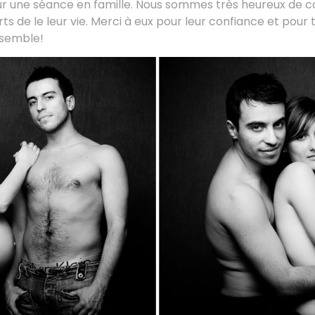
ur une séance en famille. Nous sommes très heureux de co
s de le leur vie. Merci à eux pour leur confiance et pour
semble!