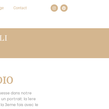
ge
Contact
LI
DIO
ssesse dans notre
un portrait: la 1ere
la 3eme fois avec le