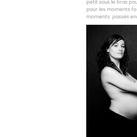
petit sous le bras po
pour les moments fort
moments passés en