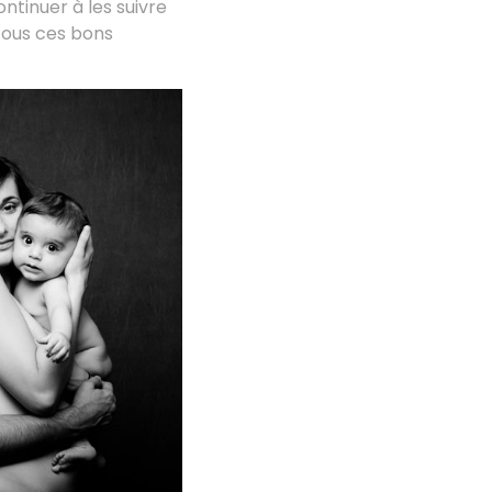
ntinuer à les suivre
 tous ces bons