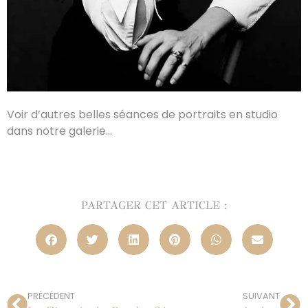
Voir d’autres belles séances de portraits en studio
dans notre galerie…
PARTAGER CET ARTICLE :
PRÉCÉDENT
SUIVANT