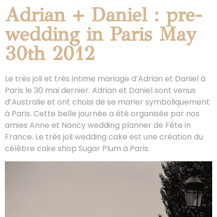
Adrian + Daniel : pre-
wedding in Paris May
30th 2012
Le très joli et très intime mariage d’Adrian et Daniel à
Paris le 30 mai dernier. Adrian et Daniel sont venus
d’Australie et ont choisi de se marier symboliquement
à Paris. Cette belle journée a été organisée par nos
amies Anne et Nancy wedding planner de Fête in
France. Le très joli wedding cake est une création du
célèbre cake shop Sugar Plum à Paris.