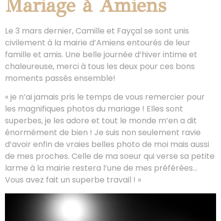
Mariage à Amiens
Le 3 mars dernier, Camille et Fayçal se sont unis
civilement à la mairie d’Amiens entourés de leur
famille et amis. Une belle journée d’hiver intime et
chaleureuse, merci à tous les deux pour ces bons
moments passés ensemble!
« je n’ai jamais pris le temps de vous remercier pour
les magnifiques photos du mariage ! Elles sont
superbes, je les adore et tout le monde m’en a dit
énormément de bien ! Je suis non seulement ravie
d’avoir enfin de vraies belles photo de moi mais aussi
de mes proches. Celle de ma soeur qui verse sa petite
larme à la mairie restera l’une de mes préférées…
Vous avez fait un superbe travail ! »