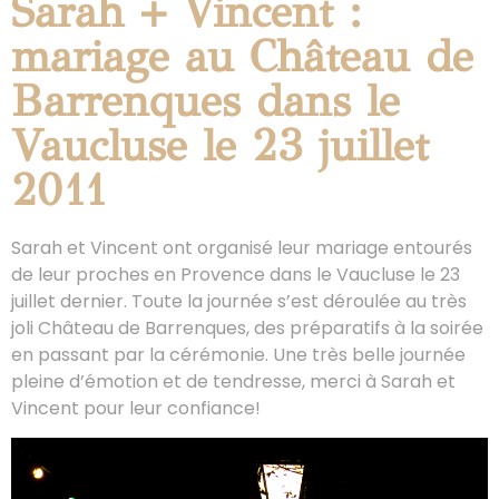
Sarah + Vincent :
mariage au Château de
Barrenques dans le
Vaucluse le 23 juillet
2011
Sarah et Vincent ont organisé leur mariage entourés
de leur proches en Provence dans le Vaucluse le 23
juillet dernier. Toute la journée s’est déroulée au très
joli Château de Barrenques, des préparatifs à la soirée
en passant par la cérémonie. Une très belle journée
pleine d’émotion et de tendresse, merci à Sarah et
Vincent pour leur confiance!