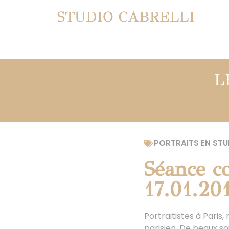
STUDIO CABRELLI
L
PORTRAITS EN STU
Séance co
17.01.20
Portraitistes à Pari
parisien. De beaux s