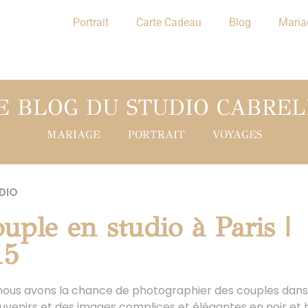
Portrait
Carte Cadeau
Blog
Maria
E BLOG DU STUDIO CABREL
MARIAGE
PORTRAIT
VOYAGES
DIO
uple en studio à Paris |
15
s, nous avons la chance de photographier des couples dans
ouvenirs et des images complices et élégantes en noir et 