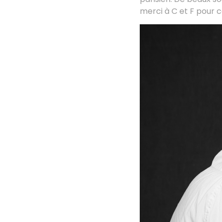
merci à C et F pour 