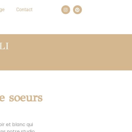
ge
Contact
LI
re soeurs
ir et blanc qui
ans notre studio