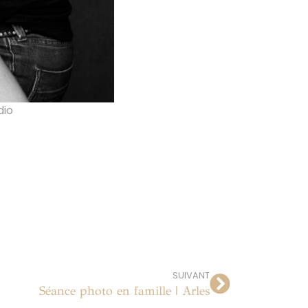
dio
SUIVANT
Séance photo en famille | Arles