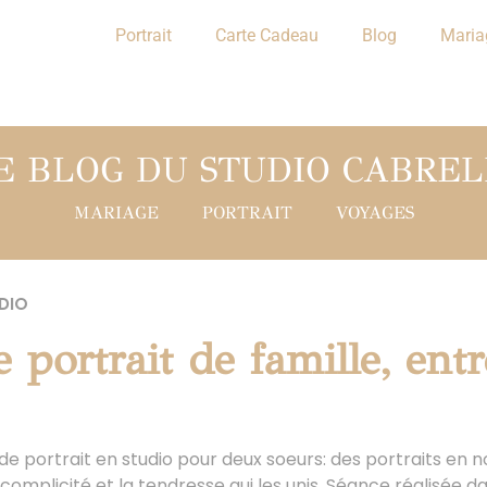
Portrait
Carte Cadeau
Blog
Maria
E BLOG DU STUDIO CABREL
MARIAGE
PORTRAIT
VOYAGES
DIO
 portrait de famille, ent
de portrait en studio pour deux soeurs: des portraits en no
complicité et la tendresse qui les unis. Séance réalisée d