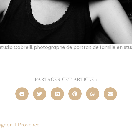
tudio Cabrelli, photographe de portrait de famille en stu
PARTAGER CET ARTICLE :
ignon | Provence