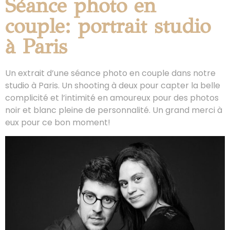
Séance photo en
couple: portrait studio
à Paris
Un extrait d’une séance photo en couple dans notre
studio à Paris. Un shooting à deux pour capter la belle
complicité et l’intimité en amoureux pour des photos
noir et blanc pleine de personnalité. Un grand merci à
eux pour ce bon moment!