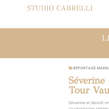
STUDIO CABRELLI
L
REPORTAGE MARIA
Séverine
Tour Vauc
Séverine et Benoît on
La cérémonie religieu