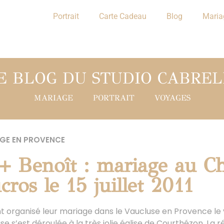
Portrait
Carte Cadeau
Blog
Maria
E BLOG DU STUDIO CABREL
MARIAGE
PORTRAIT
VOYAGES
GE EN PROVENCE
 + Benoît : mariage au Ch
ros le 15 juillet 2011
t organisé leur mariage dans le Vaucluse en Provence le ven
se s’est déroulée à la très jolie église de Courthézon. La 