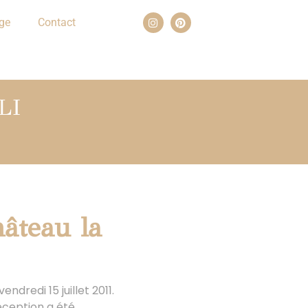
ge
Contact
LI
âteau la
dredi 15 juillet 2011.
réception a été