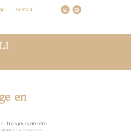
ge
Contact
LI
age en
 : trois jours de fête
e dernier week-end