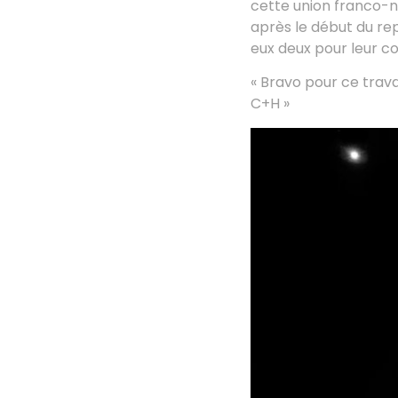
cette union franco-no
après le début du rep
eux deux pour leur 
« Bravo pour ce trav
C+H »