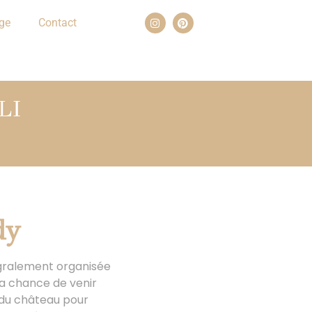
ge
Contact
LI
dy
tégralement organisée
la chance de venir
 du château pour