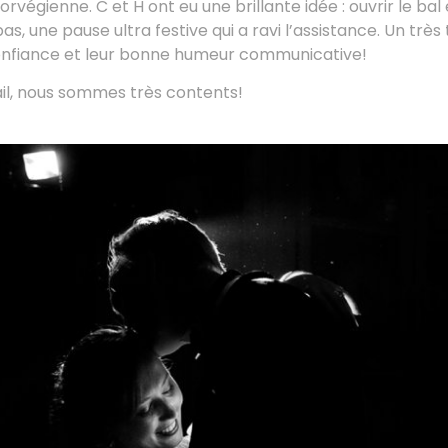
rvégienne. C et H ont eu une brillante idée : ouvrir le bal
as, une pause ultra festive qui a ravi l’assistance. Un très
confiance et leur bonne humeur communicative!
ail, nous sommes très contents!