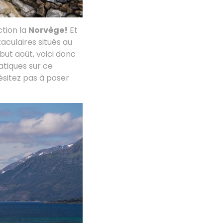
ction la
Norvège!
Et
taculaires situés au
but août, voici donc
tiques sur ce
ésitez pas à poser