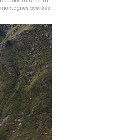
 sud des Lofoten. La
et montagnes acérées