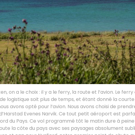
n, on a le choix : il y a le ferry, la route et l’avion. Le fe
de logistique soit plus de temps, et étant donné la court
 nous avons opté pour l’avion. Nous avons choisi de prendr
 d’Harstad Evenes Narvik. Ce tout petit aéroport est parf
 nord du Pays. Ce vol programmé tôt le matin dure à peine
oute la côte du pays avec ses paysages absolument subli