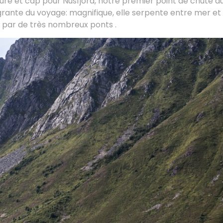
ure et cap pour Nusfjord, notre premier point de chute au
tégrante du voyage: magnifique, elle serpente entre mer 
les par de très nombreux ponts .