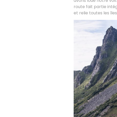
avons loué notre voit
route fait partie in
et relie toutes les î