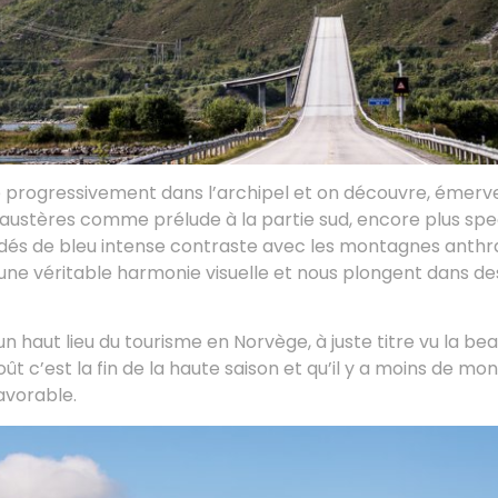
re progressivement dans l’archipel et on découvre, émerv
 austères comme prélude à la partie sud, encore plus spe
adés de bleu intense contraste avec les montagnes anthrac
 une véritable harmonie visuelle et nous plongent dans d
un haut lieu du tourisme en Norvège, à juste titre vu la bea
ût c’est la fin de la haute saison et qu’il y a moins de mond
avorable.