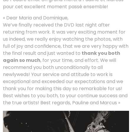
pour cet excellent moment passé ensemble!
« Dear Maria and Dominique,
We’ve finally received the DVD last night after
returning from work. It was very exciting moment for
us indeed, we really enjoy watching the photos, with
full of joy and confidence, that we are very happy with
the final result and just wanted to
thank you both
again so much
, for your time, and effort. We will
recommend you both unconditionally to all
newlyweds! Your service and attitude to work is
exceptional and exceeded our expectations and we
thank you for making this day so remarkable for us!
Best wishes to you both, to your continue success and
the true artists! Best regards, Pauline and Marcus »