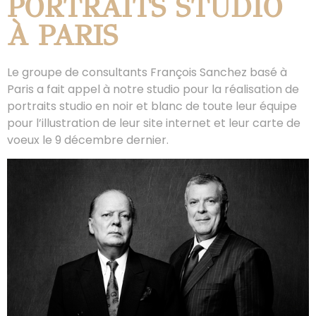
PORTRAITS STUDIO
À PARIS
Le groupe de consultants François Sanchez basé à
Paris a fait appel à notre studio pour la réalisation de
portraits studio en noir et blanc de toute leur équipe
pour l’illustration de leur site internet et leur carte de
voeux le 9 décembre dernier.