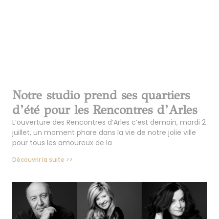
Notre studio prend ses quartiers
d’été pour les Rencontres d’Arles
L’ouverture des Rencontres d’Arles c’est demain, mardi 2
juillet, un moment phare dans la vie de notre jolie ville
pour tous les amoureux de la
Découvrir la suite >>