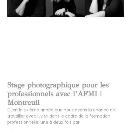
Stage photographique pour les
professionnels avec l’AFMI |
Montreuil
C’est la sixième année que nous avons la chance de
travailler avec l’AFMI dans le cadre de la formation
professionnelle: une à deux fois par