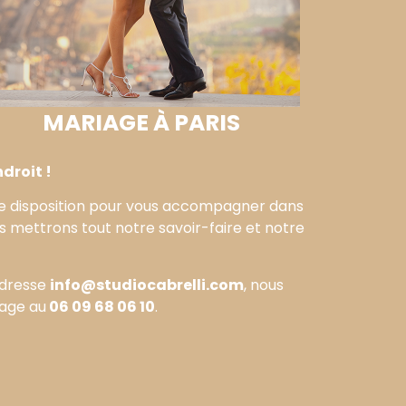
MARIAGE À PARIS
droit !
tre disposition pour vous accompagner dans
s mettrons tout notre savoir-faire et notre
’adresse
info@studiocabrelli.com
, nous
sage au
06 09 68 06 10
.