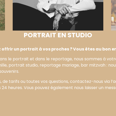
PORTRAIT EN STUDIO
offrir un portrait à vos proches ? Vous êtes au bon en
ans le portrait et dans le reportage, nous sommes à vo
lle, portrait studio, reportage mariage, bar mitzvah : nou
souvenirs.
, de tarifs ou toutes vos questions, contactez-nous via l
 24 heures. Vous pouvez également nous laisser un mes